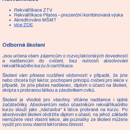
Rekvalifikace ZTV
Rekvalifikace Pilates – prezenční i kombinovaná výuka
Akreditováno MŠMT
více ZDE
Odborné školení
Jsou určena všem zájemcům o rozvoj lektorských dovedností
a nadšencům do cvičení, bez nutnosti absolvování
rekvalifikačního kurzu či certifikace.
Školení vám přinese rozšíření vědomostí v případě, že jste
nebo chcete být lektor, pochopení principů cvičení pro lekce v
případě, že jste pilates nadšenec, diplom o účasti na školení,
skripta s probranou látkou a zásobníkem cviků.
Školení je vhodné pro všechny. Vítáme nadšence i úplné
začátečníky. Absolventům nebo účastníkům rekvalifikačního
kurzu slouží jako „nástavba" k látce probrané na kurzu. Po
absolvování školení obdržíte diplom o účasti, na jehož základě
nemůžete vést vlastní lekce, ale poznatky ze školení můžete
využít pro svou vlastní lektorskou činnost.