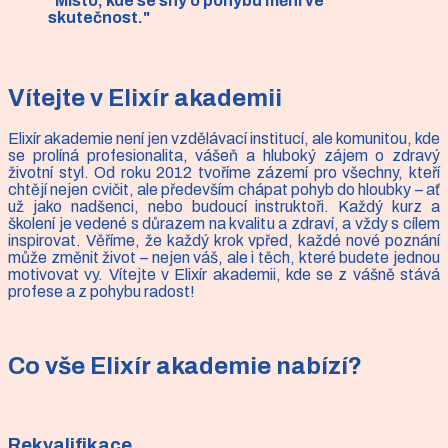
"Místo, kde se sny o pohybu mění ve
skutečnost."
Vítejte v Elixír akademii
Elixír akademie není jen vzdělávací institucí, ale komunitou, kde
se prolíná profesionalita, vášeň a hluboký zájem o zdravý
životní styl. Od roku 2012 tvoříme zázemí pro všechny, kteří
chtějí nejen cvičit, ale především chápat pohyb do hloubky – ať
už jako nadšenci, nebo budoucí instruktoři. Každý kurz a
školení je vedené s důrazem na kvalitu a zdraví, a vždy s cílem
inspirovat. Věříme, že každý krok vpřed, každé nové poznání
může změnit život – nejen váš, ale i těch, které budete jednou
motivovat vy. Vítejte v Elixír akademii, kde se z vášně stává
profese a z pohybu radost!
Co vše Elixír akademie nabízí?
Rekvalifikace