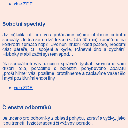
více ZDE
Sobotní speciály
Již několik let pro vás pořádáme všemi oblíbené sobotní
speciály. Jedná se o dvě lekce (každá 55 min) zaměřené na
konkrétní témata např: Uvolnění hrudní části páteře, Bederní
část páteře, SI spojení a kyčle, Pánevní dno a dýchání,
Hluboký stabilizační systém apod…
Na speciálech vás naučíme správně dýchat, srovnáme vám
držení těla, poradíme s bolestmi pohybového aparátu
„proštíhlíme" vás, posílíme, protáhneme a zaplavíme Vaše tělo
i mysl pozitivními endorfiny.
více ZDE
Členství odborníků
Je určeno pro odborníky z oblasti pohybu, zdraví a výživy, jako
jsou trenéři, fyzioterapeuti či výživoví poradci.