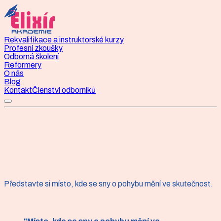
Rekvalifikace a instruktorské kurzy
Profesní zkoušky
Odborná školení
Reformery
O nás
Blog
Kontakt
Členství odborníků
O Elixír akademii
Představte si místo, kde se sny o pohybu mění ve skutečnost.
Co všechno Elixír akademie
nabízí?