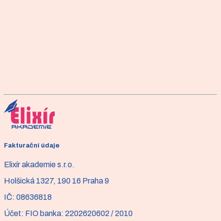
Chodíte pravidelně cvičit. Jste příznivci zdravého
životního stylu. Milujete procházky přírodou a dodržujete
stanovený počet kroků. Přesto Vás občas trápí bolesti
kloubů nebo zad?
Článek
Prevence a boj s bolestí paty
Představte si, že se každé ráno probouzíte a první kroky
jsou jako chození po ostrých jehličkách. Bolest je tak
intenzivní, že byste nejraději celý den zůstali v posteli.
Článek
Cvičení pilates - od chodidla
Fakturační údaje
Chodidlo - Základ pro správné držení těla. Na malém
Elixír akademie s.r.o.
prostorovém úseku držíme váhu celého těla.
Holšická 1327, 190 16 Praha 9
IČ:
08636818
Účet:
FIO banka: 2202620602 / 2010