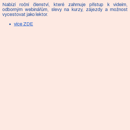
Nabízí roční členství, které zahrnuje přístup k videím,
odborným webinářům, slevy na kurzy, zájezdy a možnost
vycestovat jako lektor.
více ZDE
Článek
Bolest zad - ergonomie v kostce