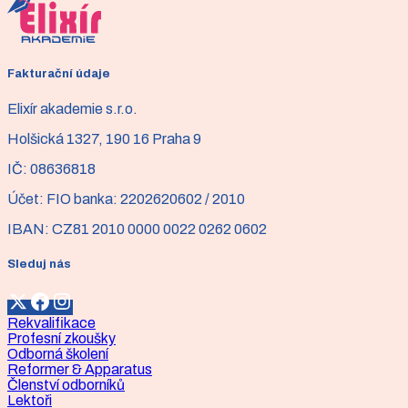
Neváhejte nás kontaktovat, rádi se vám ozveme!
Fakturační údaje
Elixír akademie s.r.o.
Holšická 1327, 190 16 Praha 9
IČ:
08636818
Účet:
FIO banka: 2202620602 / 2010
IBAN:
CZ81 2010 0000 0022 0262 0602
Sleduj nás
Rekvalifikace
Profesní zkoušky
Odborná školení
Reformer & Apparatus
Členství odborníků
Lektoři