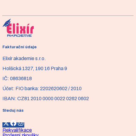
úroveň. Intenzivní kurz pilates vás naučí dokonalou
techniku pokročilého matworku a kompletní základy
práce na pilates reformeru. Získáte sebevědomí v
manuálním vedení klienta a naučíte se sestavit bezpečné
a vysoce efektivní lekce. Výstup kurzu: Diplom o
úspěšném absolvování.
Více informací
Fakturační údaje
Elixír akademie s.r.o.
Holšická 1327, 190 16 Praha 9
IČ:
08636818
Účet:
FIO banka: 2202620602 / 2010
IBAN:
CZ81 2010 0000 0022 0262 0602
Sleduj nás
Rekvalifikace
Profesní zkoušky