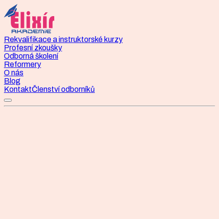
Rekvalifikace a instruktorské kurzy
Profesní zkoušky
Odborná školení
Reformery
O nás
Blog
Kontakt
Členství odborníků
Rekvalifikační kurz
Instruktor/ka pilates 2026
Podzim C