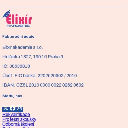
Představte si, že se každé ráno probouzíte a první kroky
jsou jako chození po ostrých jehličkách. Bolest je tak
intenzivní, že byste nejraději celý den zůstali v posteli.
Článek
Cvičení pilates - od chodidla
Fakturační údaje
Chodidlo - Základ pro správné držení těla. Na malém
Elixír akademie s.r.o.
prostorovém úseku držíme váhu celého těla.
Holšická 1327, 190 16 Praha 9
IČ:
08636818
Účet:
FIO banka: 2202620602 / 2010
IBAN:
CZ81 2010 0000 0022 0262 0602
Sleduj nás
Rekvalifikace
Profesní zkoušky
Odborná školení