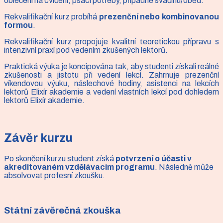
oblečení na cvičení, psací potřeby, případně svačinu/oběd.
Rekvalifikační kurz probíhá
prezenční nebo kombinovanou
formou
.
Rekvalifikační kurz propojuje kvalitní teoretickou přípravu s
intenzivní praxí pod vedením zkušených lektorů.
Praktická výuka je koncipována tak, aby studenti získali reálné
zkušenosti a jistotu při vedení lekcí. Zahrnuje prezenční
víkendovou výuku, náslechové hodiny, asistenci na lekcích
lektorů Elixír akademie a vedení vlastních lekcí pod dohledem
lektorů Elixír akademie.
Závěr kurzu
Po skončení kurzu student získá
potvrzení o účasti v
akreditovaném vzdělávacím programu
. Následně může
absolvovat profesní zkoušku.
Státní závěrečná zkouška