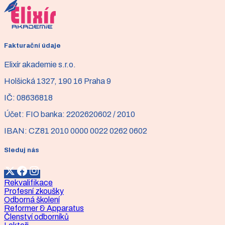
a pečovatele, ale i pro ty, kteří se chtějí s problematikou
blíže seznámit nebo se naučit efektivně cvičit.
Více informací
Fakturační údaje
Elixír akademie s.r.o.
Holšická 1327, 190 16 Praha 9
IČ:
08636818
Účet:
FIO banka: 2202620602 / 2010
IBAN:
CZ81 2010 0000 0022 0262 0602
Sleduj nás
Rekvalifikace
Profesní zkoušky
Odborná školení
Reformer & Apparatus
Členství odborníků