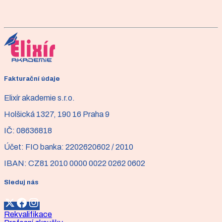
Cena:
3 100 Kč
Školení je určeno nejen pro lektory pilates, ZTV,
fyzioterapeuty, pohybové terapeuty, sociální pracovníky
a pečovatele, ale i pro ty, kteří se chtějí s problematikou
blíže seznámit nebo se naučit efektivně cvičit.
Více informací
Fakturační údaje
Elixír akademie s.r.o.
Holšická 1327, 190 16 Praha 9
IČ:
08636818
Účet:
FIO banka: 2202620602 / 2010
IBAN:
CZ81 2010 0000 0022 0262 0602
Sleduj nás
Rekvalifikace