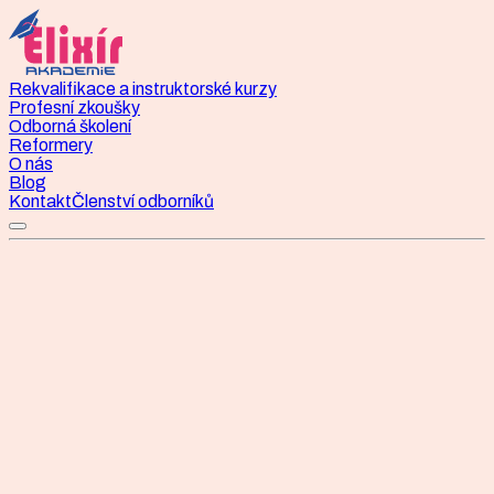
Rekvalifikace a instruktorské kurzy
Profesní zkoušky
Odborná školení
Reformery
O nás
Blog
Kontakt
Členství odborníků
Rekvalifikační kurz
Instruktor/ka pilates 2026
Jaro B