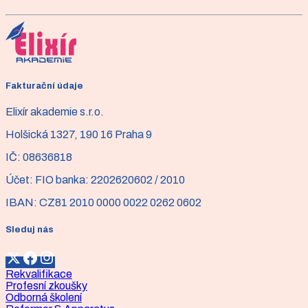
práce na pilates reformeru. Získáte sebevědomí v
manuálním vedení klienta a naučíte se sestavit bezpečné
a vysoce efektivní lekce. Výstup kurzu: Diplom o
úspěšném absolvování.
Více informací
Fakturační údaje
Elixír akademie s.r.o.
Holšická 1327, 190 16 Praha 9
IČ:
08636818
Účet:
FIO banka: 2202620602 / 2010
IBAN:
CZ81 2010 0000 0022 0262 0602
Sleduj nás
Rekvalifikace
Profesní zkoušky
Odborná školení