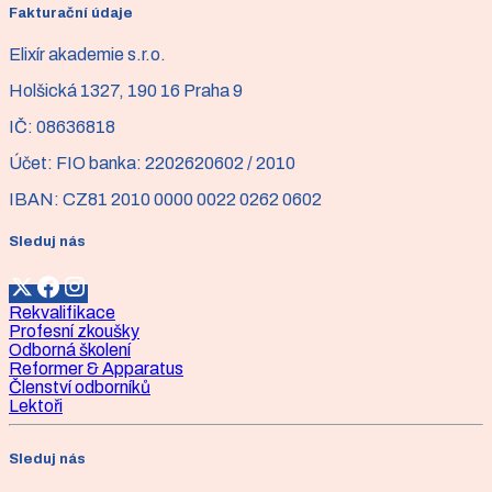
Cvičení pilates - od chodidla
Fakturační údaje
Chodidlo - Základ pro správné držení těla. Na malém
Elixír akademie s.r.o.
prostorovém úseku držíme váhu celého těla.
Holšická 1327, 190 16 Praha 9
IČ:
08636818
Účet:
FIO banka: 2202620602 / 2010
IBAN:
CZ81 2010 0000 0022 0262 0602
Sleduj nás
Rekvalifikace
Profesní zkoušky
Odborná školení
Reformer & Apparatus
Členství odborníků
Lektoři
Sleduj nás