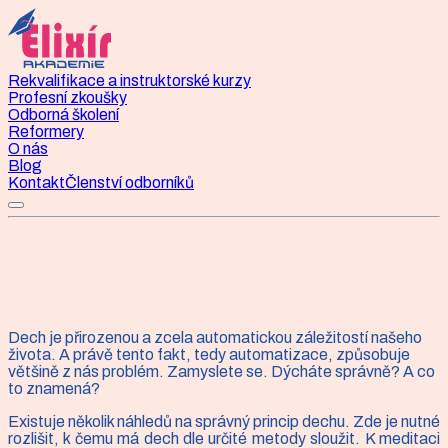
Rekvalifikace a instruktorské kurzy
Profesní zkoušky
Odborná školení
Reformery
O nás
Blog
Kontakt
Členství odborníků
Dech je přirozenou a zcela automatickou záležitostí našeho
Článek
života. A právě tento fakt, tedy automatizace, způsobuje
většině z nás problém. Zamyslete se. Dýcháte správně? A co
Umíte dýchat?
to znamená?
Existuje několik náhledů na správný princip dechu. Zde je nutné
rozlišit, k čemu má dech dle určité metody sloužit. K meditaci