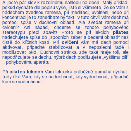
A ještě pár slov k rozdílnému náhledu na dech. Malý příklad:
pokud dýcháte dle popisu výše, jistě si všimnete, že se Vám s
nádechem zvednou ramena, při meditaci, uvolnění, nebo při
koncentraci je to zanedbatelný fakt. V tuto chvíli Vám dech má
pomoci spíše v duchovní oblasti. Ale zvedat ramena při
cvičení? Ani nápad, chceme se tohoto pohybového
stereotypu přeci zbavit! Proto se při lekcích
pilates
nadechujete spíše do „spodních žeber a bederní oblasti“ než
čistě do klíčních kostí.
Při cvičení
vám má dech pomoci
aktivovat, případně stabilizovat a v neposlední řadě i
mobilizovat tělo. Duchovní stránka zde také hraje roli, ale
nepodřizujete se dechu, nýbrž dech podřizujete „vyššímu cíli“
= pohybovému aparátu.
Při
pilates lekcích
Vám lektorka průběžně pomáhá dýchat,
tedy říká Vám, kdy se nadechnout, kdy vydechnout, případně
kam se nadechnout.