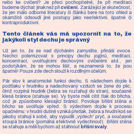
nebo ke cvičení? Je přeci pochopitelné, že při meditaci
budeme dýchat jinak než při
cvičení.
Zarážející je skutečnost,
že jen málo odborné literatury či článků bere na toto ohled a
okamžitě odsoudí jiné postupy jako neefektivní, špatné či
kontraproduktivní.
Tento článek vás má upozornit na to, že
jakýkoli styl dechu je správný
Už jen to, že se nad dýcháním zamyslíte, přináší ovoce.
Nechci polemizovat s principy dechu jogínů, meditací,
koncentrací, uvolňujícími dechovými cvičeními atd., jen
podotýkám, že se mohou lišit, a neznamená to, že jsou
špatné! Pouze zde dech slouží k rozdílným účelům.
Pár slov k anatomické funkci dechu. S nádechem dojde k
podtlaku v hrudníku a nadechovaný vzduch se žene do plic,
čímž rozpíná hrudník (žebra se roztahují do stran), současně
klesá bránice (stahuje se). Vy byste měli cítit tlak do břicha,
což je způsobeno klesající bránicí. Povoluje břišní stěna a
břicho se uvolňuje vpřed. S výdechem dojde k procesu
opačnému: v hrudní dutině vzniká přetlak, žebra a hrudní koš se
jakoby stahují k sobě, aby vypudili „výdech“ pryč, a současně
stoupá bránice (pomáhá efektivně vydechnout). Břišní stěna
se stahuje a měli bychom až stáhnout
břišní svaly
.