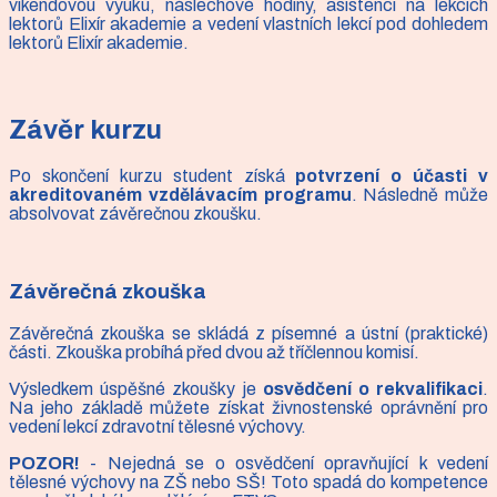
víkendovou výuku, náslechové hodiny, asistenci na lekcích
lektorů Elixír akademie a vedení vlastních lekcí pod dohledem
lektorů Elixír akademie.
Závěr kurzu
Po skončení kurzu student získá
potvrzení o účasti v
akreditovaném vzdělávacím programu
. Následně může
absolvovat závěrečnou zkoušku.
Závěrečná zkouška
Závěrečná zkouška se skládá z písemné a ústní (praktické)
části. Zkouška probíhá před dvou až tříčlennou komisí.
Výsledkem úspěšné zkoušky je
osvědčení o rekvalifikaci
.
Na jeho základě můžete získat živnostenské oprávnění pro
vedení lekcí zdravotní tělesné výchovy.
POZOR!
- Nejedná se o osvědčení opravňující k vedení
tělesné výchovy na ZŠ nebo SŠ! Toto spadá do kompetence