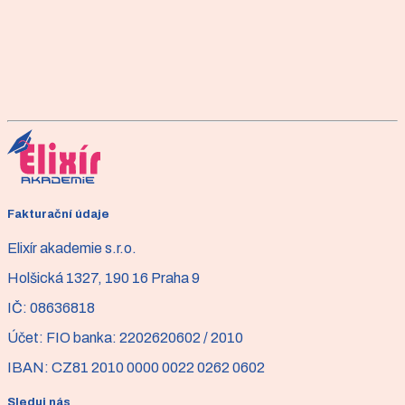
stanovený počet kroků. Přesto Vás občas trápí bolesti
kloubů nebo zad?
Článek
Prevence a boj s bolestí paty
Představte si, že se každé ráno probouzíte a první kroky
jsou jako chození po ostrých jehličkách. Bolest je tak
intenzivní, že byste nejraději celý den zůstali v posteli.
Článek
Cvičení pilates - od chodidla
Fakturační údaje
Chodidlo - Základ pro správné držení těla. Na malém
Elixír akademie s.r.o.
prostorovém úseku držíme váhu celého těla.
Holšická 1327, 190 16 Praha 9
IČ:
08636818
Účet:
FIO banka: 2202620602 / 2010
IBAN:
CZ81 2010 0000 0022 0262 0602
Sleduj nás