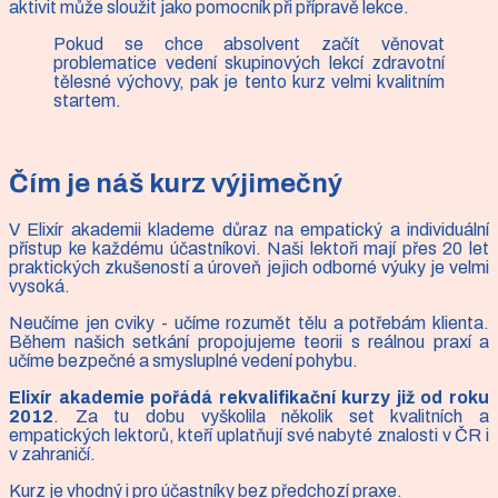
aktivit může sloužit jako pomocník při přípravě lekce.
Pokud se chce absolvent začít věnovat
problematice vedení skupinových lekcí zdravotní
tělesné výchovy, pak je tento kurz velmi kvalitním
startem.
Čím je náš kurz výjimečný
V Elixír akademii klademe důraz na empatický a individuální
přístup ke každému účastníkovi. Naši lektoři mají přes 20 let
praktických zkušeností a úroveň jejich odborné výuky je velmi
vysoká.
Neučíme jen cviky - učíme rozumět tělu a potřebám klienta.
Během našich setkání propojujeme teorii s reálnou praxí a
učíme bezpečné a smysluplné vedení pohybu.
Elixír akademie pořádá rekvalifikační kurzy již od roku
2012
. Za tu dobu vyškolila několik set kvalitních a
empatických lektorů, kteří uplatňují své nabyté znalosti v ČR i
v zahraničí.
Kurz je vhodný i pro účastníky bez předchozí praxe.