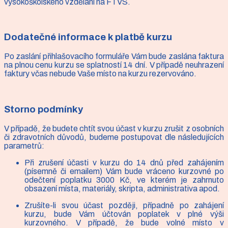
vysokoškolského vzdělání na FTVS.
Dodatečné informace k platbě kurzu
Po zaslání přihlašovacího formuláře Vám bude zaslána faktura
na plnou cenu kurzu se splatností 14 dní. V případě neuhrazení
faktury včas nebude Vaše místo na kurzu rezervováno.
Storno podmínky
V případě, že budete chtít svou účast v kurzu zrušit z osobních
či zdravotních důvodů, budeme postupovat dle následujících
parametrů:
Při zrušení účasti v kurzu do 14 dnů před zahájením
(písemně či emailem) Vám bude vráceno kurzovné po
odečtení poplatku 3000 Kč, ve kterém je zahrnuto
obsazení místa, materiály, skripta, administrativa apod.
Zrušíte-li svou účast později, případně po zahájení
kurzu, bude Vám účtován poplatek v plné výši
kurzovného. V případě, že bude volné místo v