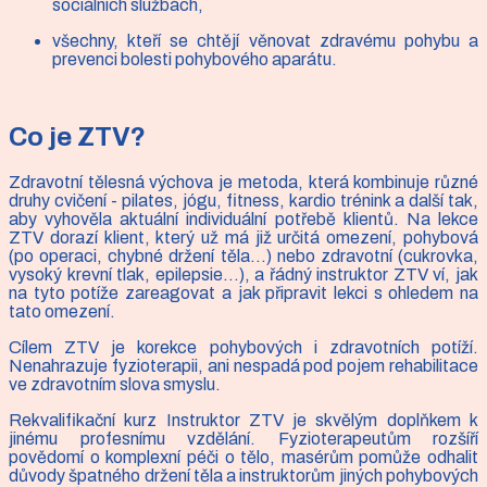
sociálních službách,
všechny, kteří se chtějí věnovat zdravému pohybu a
prevenci bolesti pohybového aparátu.
Co je ZTV?
Zdravotní tělesná výchova je metoda, která kombinuje různé
druhy cvičení - pilates, jógu, fitness, kardio trénink a další tak,
aby vyhověla aktuální individuální potřebě klientů. Na lekce
ZTV dorazí klient, který už má již určitá omezení, pohybová
(po operaci, chybné držení těla...) nebo zdravotní (cukrovka,
vysoký krevní tlak, epilepsie...), a řádný instruktor ZTV ví, jak
na tyto potíže zareagovat a jak připravit lekci s ohledem na
tato omezení.
Cílem ZTV je korekce pohybových i zdravotních potíží.
Nenahrazuje fyzioterapii, ani nespadá pod pojem rehabilitace
ve zdravotním slova smyslu.
Rekvalifikační kurz Instruktor ZTV je skvělým doplňkem k
jinému profesnímu vzdělání. Fyzioterapeutům rozšíří
povědomí o komplexní péči o tělo, masérům pomůže odhalit
důvody špatného držení těla a instruktorům jiných pohybových