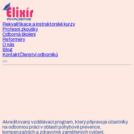
Rekvalifikace a instruktorské kurzy
Profesní zkoušky
Odborná školení
Reformery
O nás
Blog
Kontakt
Členství odborníků
O Elixír akademii
Rekvalifikační kurz
Akreditovaný vzdělávací program, který připravuje účastníky
Instruktor zdravotní tělesné
na odbornou práci v oblasti pohybové prevence,
kompenzačních a zdravotně zaměřených cvičení.