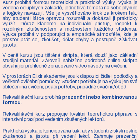
Kurz probíhá formou teoretické a praktické výuky. Výuka je
vedena od úplných základů, jednotlivá témata na sebe plynule
a logicky navazují. Vše je vysvětlováno krok za krokem tak,
aby studenti látce opravdu rozuměli a dokázali ji prakticky
využít. Důraz klademe na individuální přístup, respekt k
rozdílným zkušenostem a možnostem každého studenta.
Výuka probíhá v podporující a empatické atmosféře, kde je
prostor ptát se, zkoušet, dělat chyby a postupně získávat
jistotu.
V ceně kurzu jsou tištěná skripta, která slouží jako základní
studijní materiál. Zároveň nabízíme podrobná online skripta
obsahující přehledně zpracované video návody na cvičení.
V prostorách Elixír akademie jsou k dispozici židle i podložky a
veškeré cvičební pomůcky. Student potřebuje na výuku jen své
oblečení na cvičení, psací potřeby, případně svačinu/oběd.
Rekvalifikační kurz probíhá
prezenční nebo kombinovanou
formou
.
Rekvalifikační kurz propojuje kvalitní teoretickou přípravu s
intenzivní praxí pod vedením zkušených lektorů.
Praktická výuka je koncipována tak, aby studenti získali reálné
zkušenosti a jistotu při vedení lekcí. Zahrnuje prezenční