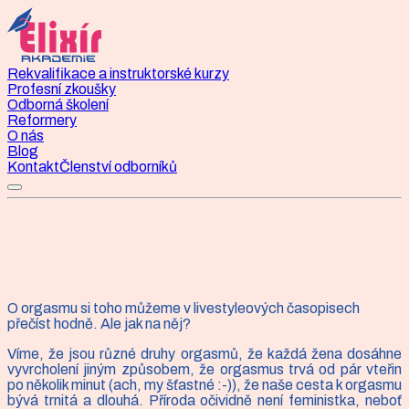
Rekvalifikace a instruktorské kurzy
Profesní zkoušky
Odborná školení
Reformery
O nás
Blog
Kontakt
Členství odborníků
O orgasmu si toho můžeme v livestyleových časopisech
Článek
přečíst hodně. Ale jak na něj?
ÓÓÓ, orgasmus
Víme, že jsou různé druhy orgasmů, že každá žena dosáhne
vyvrcholení jiným způsobem, že orgasmus trvá od pár vteřin
po několik minut (ach, my šťastné :-)), že naše cesta k orgasmu
bývá trnitá a dlouhá. Příroda očividně není feministka, neboť