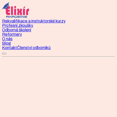
Rekvalifikace a instruktorské kurzy
Profesní zkoušky
Odborná školení
Reformery
O nás
Blog
Kontakt
Členství odborníků
Státní profesní zkouška
Instruktor/ka pilates
Státní profesní zkouška Instruktor/instruktorka cvičení