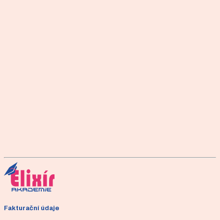
ústní zkoušky je také věnována pozornost písemným pracem
zkoušeného a jeho písemnému testu.
Detailní informace
Kompletní informace o podmínkách složení zkoušky, její obsah
a podrobný průběh.
Národní kvalifikace
Závěrečné práce
Uchazeč sestaví vhodný cvičební program pro individuální a
skupinovou lekci
Šablona ke stažení
Fakturační údaje