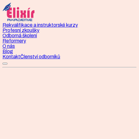
Rekvalifikace a instruktorské kurzy
Profesní zkoušky
Odborná školení
Reformery
O nás
Blog
Kontakt
Členství odborníků
Státní profesní zkouška
Instruktor/ka pilates
Státní profesní zkouška Instruktor/instruktorka cvičení