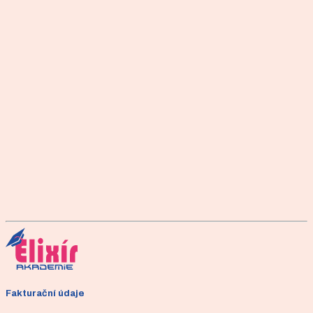
ústní zkoušky je také věnována pozornost písemným pracem
zkoušeného a jeho písemnému testu.
Detailní informace
Kompletní informace o podmínkách složení zkoušky, její obsah
a podrobný průběh.
Národní kvalifikace
Závěrečné práce
Uchazeč sestaví vhodný cvičební program pro individuální a
skupinovou lekci
Šablona ke stažení
Fakturační údaje