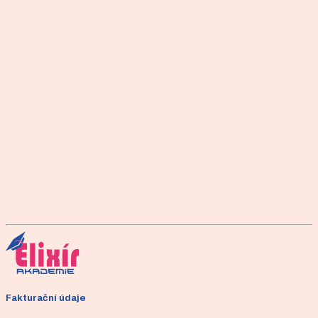
ústní zkoušky je také věnována pozornost písemným pracem
zkoušeného a jeho písemnému testu.
Detailní informace
Kompletní informace o podmínkách složení zkoušky, její obsah
a podrobný průběh.
Národní kvalifikace
Závěrečné práce
Uchazeč sestaví vhodný cvičební program pro individuální a
skupinovou lekci
Šablona ke stažení
Fakturační údaje