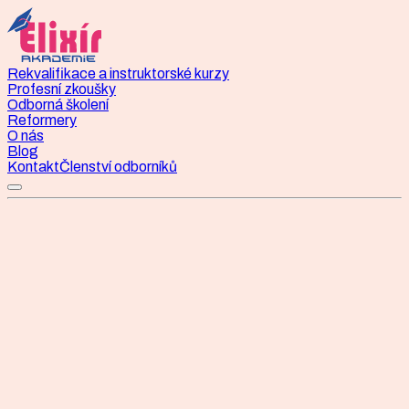
Rekvalifikace a instruktorské kurzy
Profesní zkoušky
Odborná školení
Reformery
O nás
Blog
Kontakt
Členství odborníků
Státní profesní zkouška
Instruktor/ka pilates
Státní profesní zkouška Instruktor/instruktorka cvičení